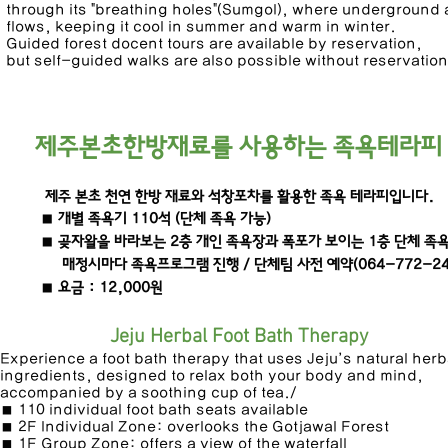
through its "breathing holes"(Sumgol), where underground a
flows, keeping it cool in summer and warm in winter.
Guided forest docent tours are available by reservation,
but self-guided walks are also possible without reservation
제주본초한방재료를 사용하는 족욕테라피
제주 본초 천연 한방 재료와 석창포차를 활용한 족욕 테라피입니다.
■ 개별 족욕기 110석 (단체 족욕 가능)
■ 곶자왈을 바라보는 2층 개인 족욕장과 폭포가 보이는 1층 단체 족
​ 매정시마다 족욕프로그램 진행 / 단체팀 사전 예약(064-772-24
■ 요금 : 12,000원
Jeju Herbal Foot Bath Therapy
Experience a foot bath therapy that uses Jeju’s natural herb
ingredients, designed to relax both your body and mind,
accompanied by a soothing cup of tea./
■ 110 individual foot bath seats available
■ 2F Individual Zone: overlooks the Gotjawal Forest
■ 1F Group Zone: offers a view of the waterfall