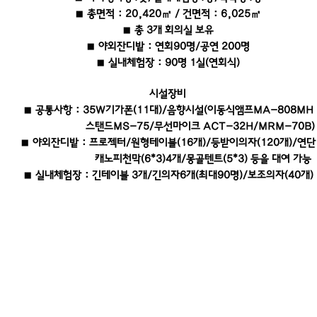
■ 총면적 : 20,420㎡ / 건면적 : 6,025㎡
■ 총 3개 회의실 보유
■ 야외잔디밭 : 연회90명/공연 200명
■ 실내체험장 : 90명 1실(연회식)
시설장비
■ 공통사항 : 35W기가폰(11대)/음향시설(이동식앰프MA-808MH
스탠드MS-75/무선마이크 ACT-32H/MRM-70B)
■ 야외잔디밭 : 프로젝터/원형테이블(16개)/등받이의자(120개)/연단
캐노피천막(6*3)4개/몽골텐트(5*3) 등을 대여 가능
■ 실내체험장 : 긴테이블 3개/긴의자6개(최대90명)/보조의자(40개)